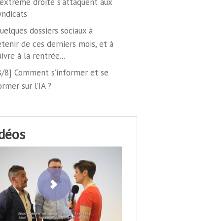
'extrême droite s'attaquent aux
yndicats
uelques dossiers sociaux à
etenir de ces derniers mois, et à
uivre à la rentrée...
8/8] Comment s’informer et se
ormer sur l’IA ?
idéos