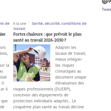
Twee
ons de
A la une
Santé, sécurité, conditions de
travail
ise
Fortes chaleurs : que prévoit le plan
santé au travail 2026-2030 ?
eurs
Adapter les
ions,
locaux de travail,
mieux intégrer
sur la
les risques
au
climatiques au
alisé
document unique
 Il
d'évaluation des
ar il
risques professionnels (DUERP),
concevoir des équipements de
, que
protection individuels adaptés... Le
 de
cinquième plan santé au travail décline