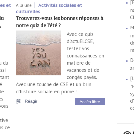
[
es et
A la une
Activités sociales et
n
culturelles
C
du
Trouverez-vous les bonnes réponses à
,
notre quiz de l'été ?
M
Avec ce quiz
m
d'actuELCSE,
d
testez vos
n
connaissances en
D
u du
matière de
a
ssi
vacances et de
tant
congés payés.
[
é
Avec une touche de CSE et un brin
"
de
d'histoire sociale en prime !
s
es
d
Réagir
Accès libre
vous
c
tive
ns ce