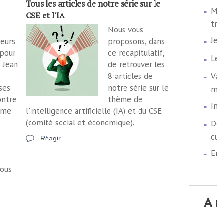
Tous les articles de notre série sur le
M
CSE et l'IA
t
Nous vous
J
heurs
proposons, dans
pour
ce récapitulatif,
L
 Jean
de retrouver les
8 articles de
V
ses
notre série sur le
m
ontre
thème de
I
isme
l'intelligence artificielle (IA) et du CSE
(comité social et économique).
D
c
Réagir
E
tous
a