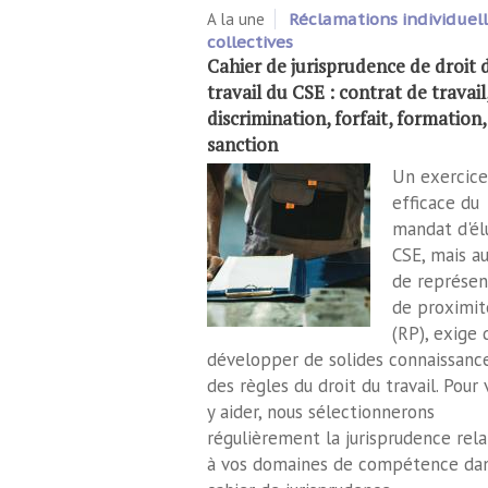
A la une
Réclamations individuell
collectives
Cahier de jurisprudence de droit 
travail du CSE : contrat de travail
discrimination, forfait, formation,
sanction
Un exercice
efficace du
mandat d'él
CSE, mais au
de représen
de proximit
(RP), exige 
développer de solides connaissanc
des règles du droit du travail. Pour 
y aider, nous sélectionnerons
régulièrement la jurisprudence rela
à vos domaines de compétence da