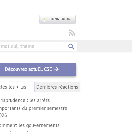
Rechercher
Découvrez actuEL CSE
cles les + lus
(onglet
Dernières réactions
actif)
urisprudence : les arrêts
mportants du premier semestre
026
omment les gouvernements