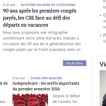
d
A la une
Activités sociales et culturelles
s
90 ans après les premiers congés
Q
payés, les CSE face au défi des
r
départs en vacances
s
Nous vous proposons une infographie
[
synthétisant notre série d'articles réalisés à
f
l'occasion des 90 ans de la généralisation des
congés payés par le Front populaire, avec un
v
Accès libre
A la une
Droits des salariés
ir de
Jurisprudence : les arrêts importants
du premier semestre 2026
Depuis le début
aux
de l'année, les