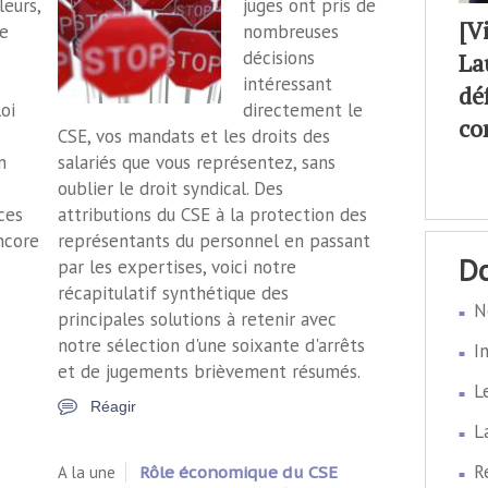
eurs,
juges ont pris de
[V
e
nombreuses
décisions
La
intéressant
dé
oi
directement le
co
CSE, vos mandats et les droits des
n
salariés que vous représentez, sans
oublier le droit syndical. Des
ces
attributions du CSE à la protection des
ncore
représentants du personnel en passant
par les expertises, voici notre
récapitulatif synthétique des
N
principales solutions à retenir avec
notre sélection d'une soixante d'arrêts
I
et de jugements brièvement résumés.
L
Réagir
L
R
A la une
Rôle économique du CSE