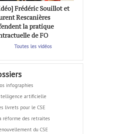
idéo] Frédéric Souillot et
urent Rescanières
fendent la pratique
ntractuelle de FO
Toutes les vidéos
dossiers
os infographies
ntelligence artificielle
es livrets pour le CSE
a réforme des retraites
enouvellement du CSE