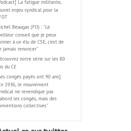
Podcast] La fatigue militante,
ouvel enjeu syndical pour la
FDT
ichel Beaugas (FO) : "Le
eilleur conseil que je peux
onner à un élu de CSE, c’est de
e jamais renoncer"
écouvrez notre série sur les 80
ns du CE
Les congés payés ont 90 ans]
En 1936, le mouvement
yndical ne revendique pas
'abord les congés, mais des
onventions collectives"