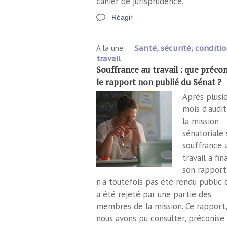
cahier de jurisprudence.
Réagir
A la une
Santé, sécurité, conditi
travail
Souffrance au travail : que précon
le rapport non publié du Sénat ?
Après plusi
mois d'audit
la mission
sénatoriale 
souffrance 
travail a fin
son rapport.
n'a toutefois pas été rendu public c
a été rejeté par une partie des
membres de la mission. Ce rapport
nous avons pu consulter, préconise