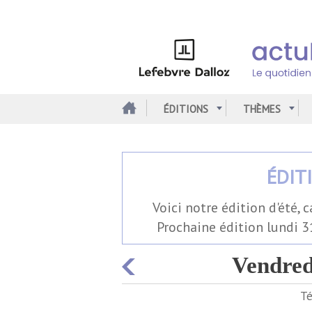
Aller
au
contenu
principal
ÉDITIONS
THÈMES
ÉDIT
voici notre édition d'été, car la rédaction prend sa pause estivale.
Prochaine édition lundi 31
vendred
Té