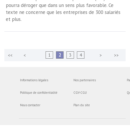
pourra déroger que dans un sens plus favorable. Ce
texte ne concerne que les entreprises de 300 salariés
et plus.
1
2
3
4
Informations légales
Nos partenaires
Pa
Politique de confidentialité
CGV-CGU
Q
Nous contacter
Plan du site