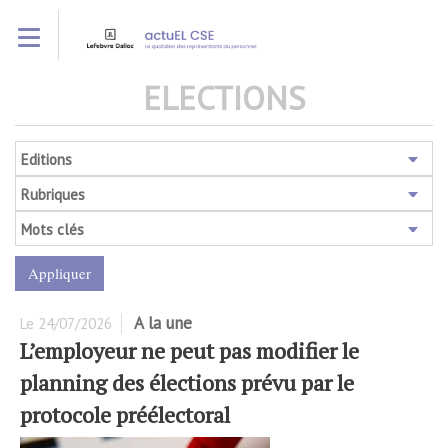
Aller
Toggle navigation
au
contenu
principal
ELECTIONS
Editions
Rubriques
Mots clés
A la une
Le
24/07/2026
L’employeur ne peut pas modifier le
planning des élections prévu par le
protocole préélectoral