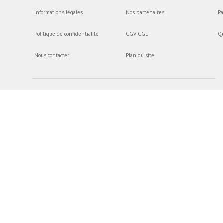
Informations légales
Nos partenaires
Pa
Politique de confidentialité
CGV-CGU
Q
Nous contacter
Plan du site