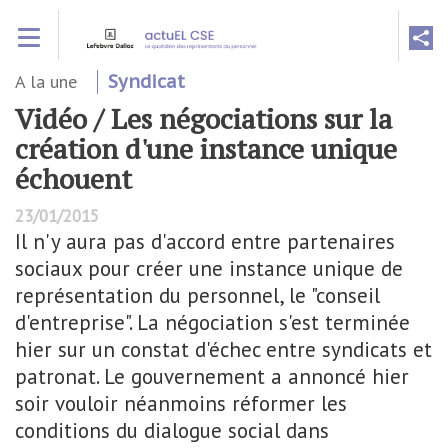
Aller
Toggle navigation
au
contenu
principal
A la une
Syndicat
Vidéo / Les négociations sur la
création d'une instance unique
échouent
23/01/2015
Il n'y aura pas d'accord entre partenaires
sociaux pour créer une instance unique de
représentation du personnel, le "conseil
d'entreprise". La négociation s'est terminée
hier sur un constat d'échec entre syndicats et
patronat. Le gouvernement a annoncé hier
soir vouloir néanmoins réformer les
conditions du dialogue social dans