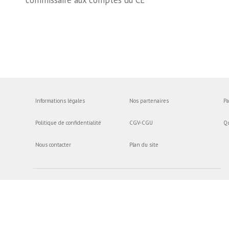
commissaire aux comptes du CE
Informations légales
Nos partenaires
Pa
Politique de confidentialité
CGV-CGU
Q
Nous contacter
Plan du site