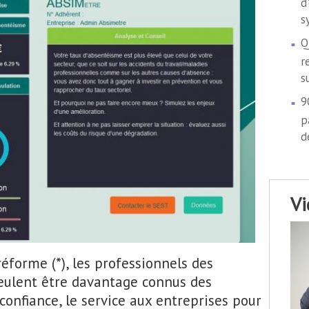
d
s
Q
r
s
9
p
d
v
point par le SEST d'Ile-de-France
éforme (*), les professionnels des
veulent être davantage connus des
SEST Ile:France
confiance, le service aux entreprises pour