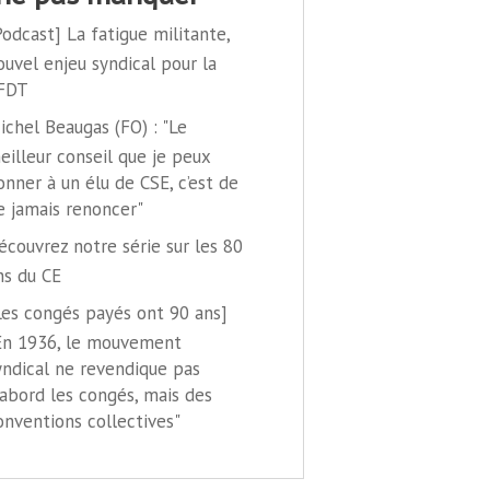
Podcast] La fatigue militante,
ouvel enjeu syndical pour la
FDT
ichel Beaugas (FO) : "Le
eilleur conseil que je peux
onner à un élu de CSE, c’est de
e jamais renoncer"
écouvrez notre série sur les 80
ns du CE
Les congés payés ont 90 ans]
En 1936, le mouvement
yndical ne revendique pas
'abord les congés, mais des
onventions collectives"