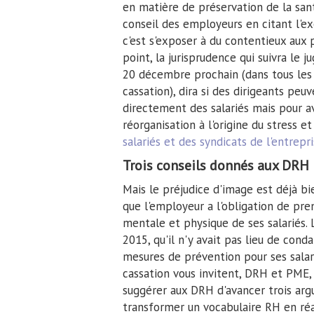
en matière de préservation de la sant
conseil des employeurs en citant l'ex
c'est s'exposer à du contentieux aux 
point, la jurisprudence qui suivra le 
20 décembre prochain (dans tous les c
cassation), dira si des dirigeants pe
directement des salariés mais pour av
réorganisation à l'origine du stress et
salariés et des syndicats de l'entrepr
Trois conseils donnés aux DRH
Mais le préjudice d'image est déjà bi
que l'employeur a l'obligation de pr
mentale et physique de ses salariés. L
2015, qu'il n'y avait pas lieu de con
mesures de prévention pour ses salariés
cassation vous invitent, DRH et PME, à
suggérer aux DRH d'avancer trois arg
transformer un vocabulaire RH en réa