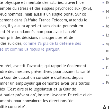
R
é physique et mentale des salariés, a averti ce
emple du stress et des risques psychosociaux (RPS),
M
prud'hommes, mais aussi à un risque pénal. Sur ce
t
jugement dans l'affaire France Telecom, attendu le
as, il y a aura appel et sans doute pourvoir en
J
uvent être condamnés non pour avoir harcelé
L
oir pris des décisions managériales et de
 des suicides,
comme l'a plaidé la défense des
V
ise et comme l'a requis le parquet
.
m
I
en réel, avertit l'avocate, qui rappelle également
D
endre des mesures préventives pour assurer la santé
c
a Cour de cassation considère d'ailleurs, depuis
E
damner un employeur qui démontre avoir pris toutes
. "C'est dire si le législateur et la Cour de
 parler prévention", insiste l'avocate. Et celle-ci de
uments pour convaincre les directions "de
a
lité concrète" :