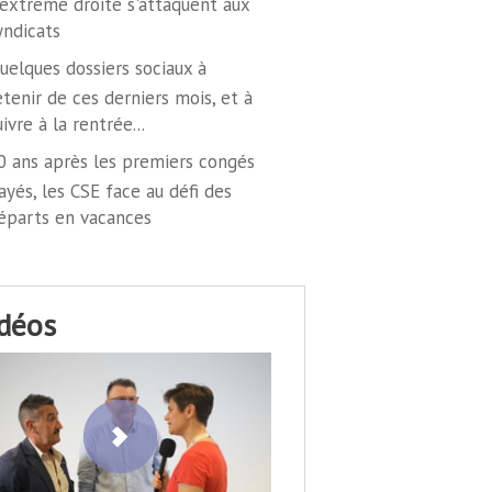
'extrême droite s'attaquent aux
yndicats
uelques dossiers sociaux à
etenir de ces derniers mois, et à
uivre à la rentrée...
0 ans après les premiers congés
ayés, les CSE face au défi des
éparts en vacances
idéos