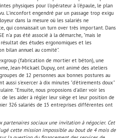
intes physiques pour l'opérateur à l'épaule, le plan
u. L'inconfort engendré par un passage trop exigu
loyeur dans la mesure où les salariés ne
te, qui connaissait un turn over très important. Dans
E n'a pas été associé à la démarche, "mais le
 résultat des études ergonomiques et les
n bilan annuel au comité".
rexgroup (fabrication de mortier et béton), une
ome, Jean-Mickaël Dupuy, ont animé des ateliers
ts groupes de 12 personnes aux bonnes postures au
nt aussi s'exercer à dix minutes "d'étirements doux"
ire. "Ensuite, nous proposions d'aller voir les
c de les aider à régler leur siège et leur position de
rnier 326 salariés de 15 entreprises différentes ont
 partenaires sociaux une invitation à négocier. Cet
 jugé cette mission impossible au bout de 4 mois de
e sur la question du financement des services de