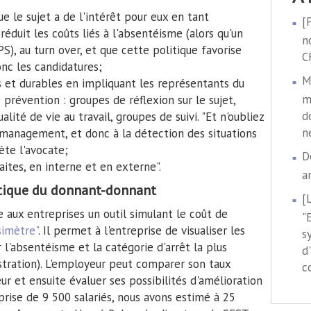
ue le sujet a de l'intérêt pour eux en tant
[
réduit les coûts liés à l'absentéisme (alors qu'un
n
S), au turn over, et que cette politique favorise
C
onc les candidatures;
M
 et durables en impliquant les représentants du
m
prévention : groupes de réflexion sur le sujet,
d
alité de vie au travail, groupes de suivi. "Et n'oubliez
n
management, et donc à la détection des situations
ète l'avocate;
D
ites, en interne et en externe".
a
litique du donnant-donnant
[
 aux entreprises un outil simulant le coût de
"
simètre"
. Il permet à l'entreprise de visualiser les
s
 l'absentéisme et la catégorie d'arrêt la plus
d
ustration). L'employeur peut comparer son taux
c
r et ensuite évaluer ses possibilités d'amélioration
rise de 9 500 salariés, nous avons estimé à 25