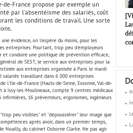
Ile-de-France propose par exemple un
nté par l'absentéisme des salariés, coût
[V
rant les conditions de travail. Une sorte
La
ions.
dé
 une évidence, on l'espère du moins, pour les
co
es entreprises. Pourtant, trop peu d'employeurs
 et conduire une politique de prévention efficace,
général de SEST, le service aux entreprises pour la
estinée aux entreprises organisée à Paris le mardi
 salariés travaillant dans 6 000 entreprises
 de l'Ile-de-France (Hauts-de-Seine, Essonne, Val-de-
est à Issy-les-Moulineaux, compte 9 centres médicaux
N
 infirmières, 16 préventeurs, ergonomes, ingénieurs
I
L
 "trop peu visibles" et "dépoussiérer" leur image que
 compétences après avoir, dans un premier temps,
L
de Noailly, du cabinet Osborne Clarke. Ne pas agir