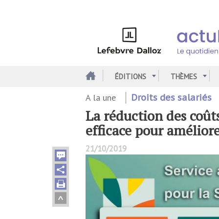
Aller
au
contenu
principal
ÉDITIONS
THÈMES
A la une
Droits des salariés
La réduction des coûts
efficace pour améliore
21/10/2019