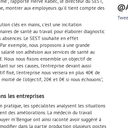
isme", rapporte Hervé Rabec, le directeur du SEST,
ue, montrer aux employeurs qu'il tient compte des
Twee
ution clés en mains, c'est une incitation
linaires de santé au travail pour élaborer diagnostic
s absences. Le SEST souhaite en effet
. "Par exemple, nous proposons à une grande
 salarié son adhésion aux services de santé au
0€. Nous nous fixons ensemble un objectif de
ant sur ses causes, l'entreprise devant aussi
tif fixé, l'entreprise nous versera en plus 40€ de
a moitié de l'objectif, 20€ et 0€ si nous échouons",
ns les entreprises
 pratique, les spécialistes analysent les situations
sent des améliorations. La médecin du travail
uyer m'Bengue ont ainsi raconté avoir suggéré à
 modifier dans la partie production plusieurs postes