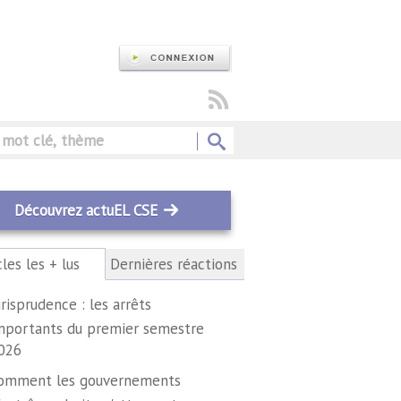
Rechercher
Découvrez actuEL CSE
cles les + lus
(onglet
Dernières réactions
actif)
urisprudence : les arrêts
mportants du premier semestre
026
omment les gouvernements