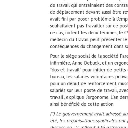
de travail qui entraînaient des contra
de déplacement devant aussi être rev
avait fini par poser problème à l'emp
souhaitaient pas travailler sur ce pos
ce cas, notent les deux femmes, le CS
médecin du travail peut présenter le
conséquences du changement dans so
Pour le siège social de la société Pa
infirmière, Anne Debuck, et un ergon
"dos et travail" pour initier de peti
bureau, les salariés volontaires pouva
pour un début de renforcement muscula
salariés sur leur poste de travail, ave
travail', explique l'ergonome. L'an de
ainsi bénéficié de cette action.
(*) Le gouvernement avait adressé aux
été, les organisations syndicales ont
discussion : "L'inflexibilité patronal