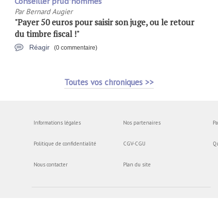
Conseiller prud'hommes
Par
Bernard Augier
"Payer 50 euros pour saisir son juge, ou le retour
du timbre fiscal !"
Réagir
(0 commentaire)
Toutes vos chroniques >>
Informations légales
Nos partenaires
Pa
Politique de confidentialité
CGV-CGU
Q
Nous contacter
Plan du site