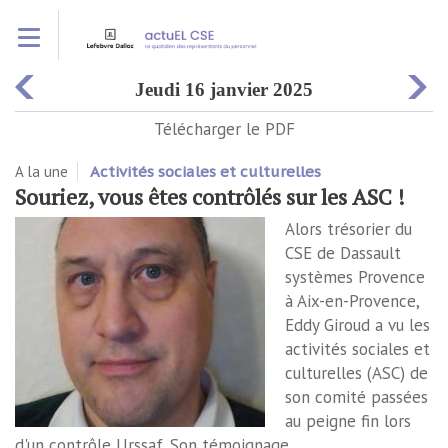
Aller
Toggle navigation
au
contenu
principal
jeudi 16 janvier 2025
Télécharger le PDF
A la une
Activités sociales et culturelles
Souriez, vous êtes contrôlés sur les ASC !
Alors trésorier du
CSE de Dassault
systèmes Provence
à Aix-en-Provence,
Eddy Giroud a vu les
activités sociales et
culturelles (ASC) de
son comité passées
au peigne fin lors
d'un contrôle Urssaf. Son témoignage.